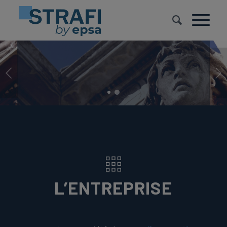
CONSEIL EN
GESTION DES RISQUES
FINANCIERS
Suivant
Dette, trésorerie, taux d’intérêt,
2
change, matières premières, actif/passif
1
L’ENTREPRISE